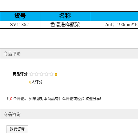
货号
名称
SV1136-1
色谱进样瓶架
2ml
；
190mm*1
商品评论
/
.
/
.
/
.
/
.
/
.
商品评分
0
0
人评分
共
0
个评论。 如果您对本商品有什么评论或经验,欢迎分享!
商品咨询
我要咨询