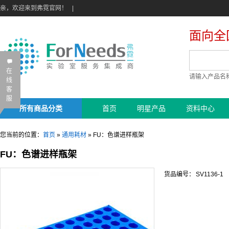
亲，欢迎来到弗霓官网！
|
面向全
B
在
请输入产品名
线
客
服
所有商品分类
首页
明星产品
资料中心
您当前的位置：
首页
»
通用耗材
»
FU：色谱进样瓶架
FU：色谱进样瓶架
货品编号：
SV1136-1