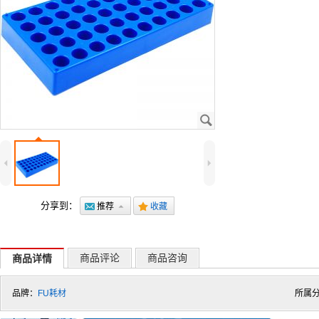
J
4
5
分享到：
@
推荐
7
.
收藏
商品评论
商品咨询
商品详情
品牌：
FU耗材
所属