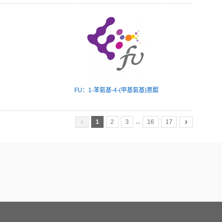
FU：1-苯氨基-4-(甲基氨基)蒽醌
‹
›
...
1
2
3
16
17