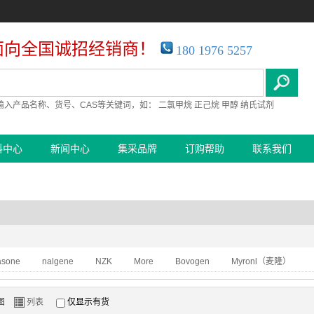
面向全国诚招经销商！
180 1976 5257
I
输入产品名称、货号、CAS等关键词，如：
二氯甲烷
正己烷
甲醇
纳氏试剂
料中心
新闻中心
集采品牌
订购帮助
联系我们
asone
nalgene
NZK
More
Bovogen
Myronl（麦隆）
Z
图
列表
仅显示有货