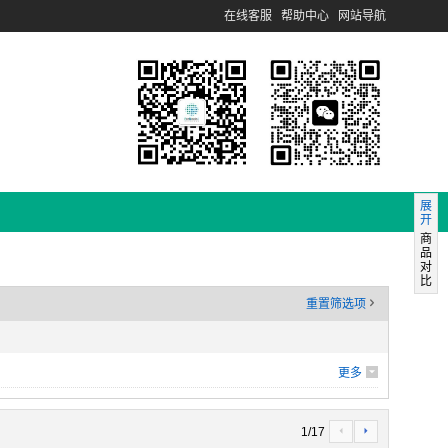
在线客服
帮助中心
网站导航
展
开
商
品
对
比
重置筛选项
'
更多
6
1
/
17
4
5