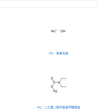
FU：氢氧化钠
FU：二乙基二硫代氨基甲酸银盐