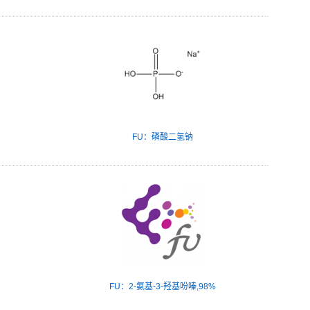
FU：磷酸二氢钠
FU：2-氨基-3-羟基吩嗪,98%