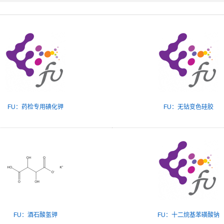
FU：药检专用碘化钾
FU：无钴变色硅胶
FU：酒石酸氢钾
FU：十二烷基苯磺酸钠