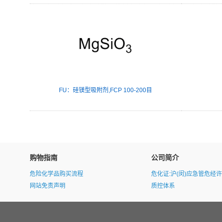
FU：硅镁型吸附剂,FCP 100-200目
购物指南
公司简介
危险化学品购买流程
危化证:沪(闵)应急管危经许[20
网站免责声明
质控体系