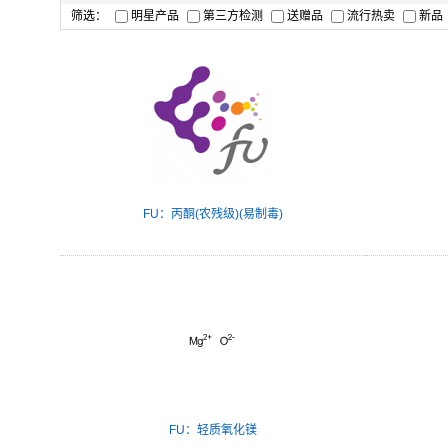
筛选：
明星产品
第三方检测
送赠品
流行热卖
新品
FU：丙酮(农残级)(易制毒)
FU：轻质氧化镁