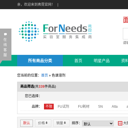
亲，欢迎来到弗霓官网！
|
B
在
请
线
客
服
所有商品分类
首页
明星产品
资
您当前的位置：
首页
»
色谱溶剂
商品筛选
(共
339
件商品)
您已选择：
品牌：
不限
FU试剂
FU耗材
5N
Alta
默认
价格
*
销量
*
排序：
Y
大