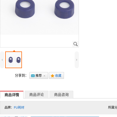
J
4
5
分享到：
@
推荐
7
.
收藏
商品评论
商品咨询
商品详情
品牌：
FU耗材
所属