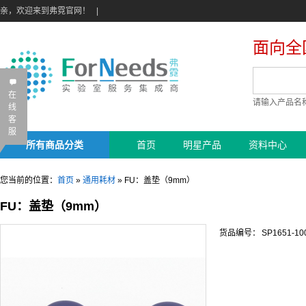
亲，欢迎来到弗霓官网！
|
面向全
B
在
请输入产品名
线
客
服
所有商品分类
首页
明星产品
资料中心
您当前的位置：
首页
»
通用耗材
»
FU：盖垫（9mm）
FU：盖垫（9mm）
货品编号：
SP1651-10