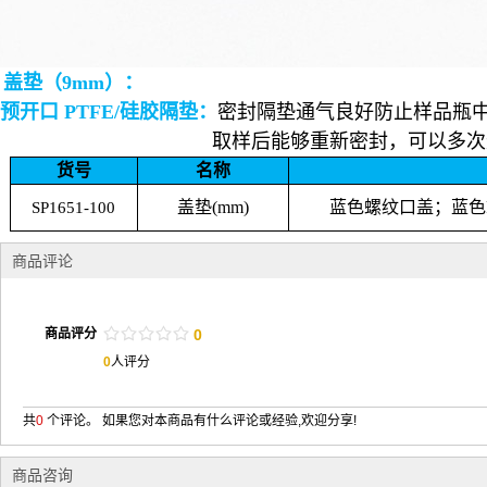
盖垫（
9mm
）：
预开口
PTFE/
硅胶隔垫：
密封隔垫通气良好防止样品瓶
取样后能够重新密封，可以多次进样使
货号
名称
盖垫
(mm)
蓝色螺纹口盖；蓝色
SP1651-100
商品评论
/
.
/
.
/
.
/
.
/
.
商品评分
0
0
人评分
共
0
个评论。 如果您对本商品有什么评论或经验,欢迎分享!
商品咨询