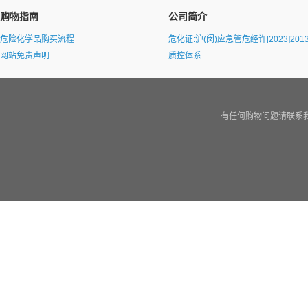
购物指南
公司简介
危险化学品购买流程
危化证:沪(闵)应急管危经许[2023]2013
网站免责声明
质控体系
有任何购物问题请联系我