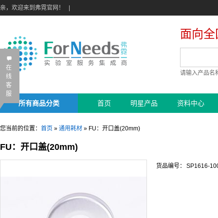
亲，欢迎来到弗霓官网！
|
面向全
B
在
请输入产品名
线
客
服
所有商品分类
首页
明星产品
资料中心
您当前的位置：
首页
»
通用耗材
»
FU：开口盖(20mm)
FU：开口盖(20mm)
货品编号：
SP1616-10