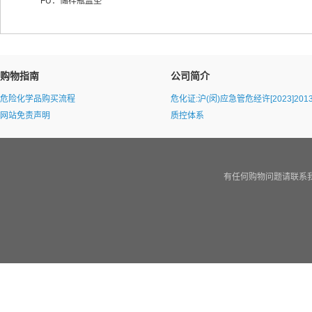
FU：储样瓶盖垫
购物指南
公司简介
危险化学品购买流程
危化证:沪(闵)应急管危经许[2023]2013
网站免责声明
质控体系
有任何购物问题请联系我