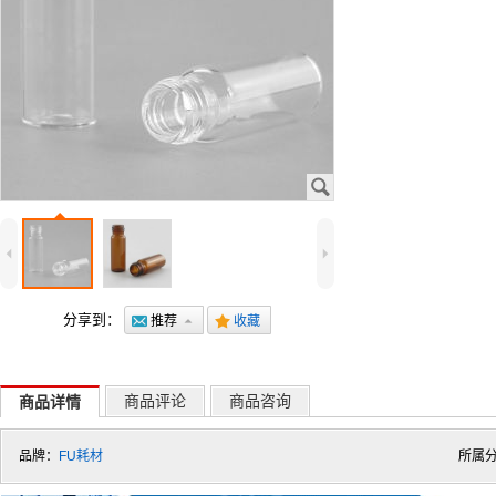
J
4
5
分享到：
@
推荐
7
.
收藏
商品评论
商品咨询
商品详情
品牌：
FU耗材
所属