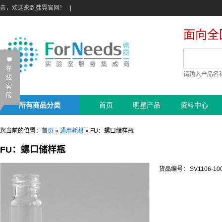
亲，欢迎来到弗霓官网！
|
面向全
B
在
请输入产品名
线
客
服
所有商品分类
首页
明星产品
资料中心
您当前的位置：
首页
»
通用耗材
»
FU：螺口储样瓶
FU：螺口储样瓶
货品编号：
SV1106-10