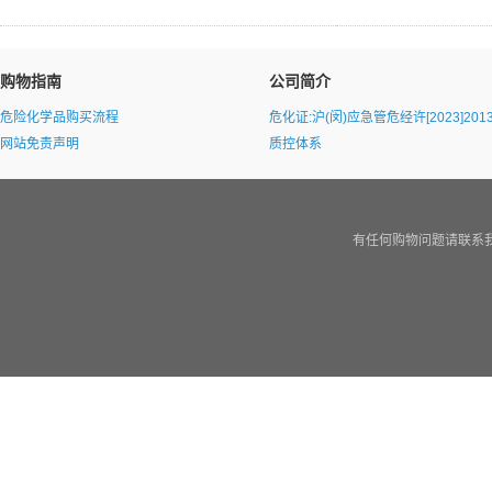
购物指南
公司简介
危险化学品购买流程
危化证:沪(闵)应急管危经许[2023]2013
网站免责声明
质控体系
有任何购物问题请联系我