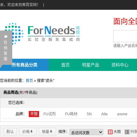
亲，欢迎来到弗霓官网！
|
面向全
B
在
请输入产品名
线
客
服
所有商品分类
首页
明星产品
资料中心
您当前的位置：
首页
»
搜索"滤头"
商品筛选
(共
7
件商品)
您已选择：
品牌：
不限
FU试剂
FU耗材
5N
Alta
asone
默认
价格
*
销量
*
排序：
Y
Z
大图
列